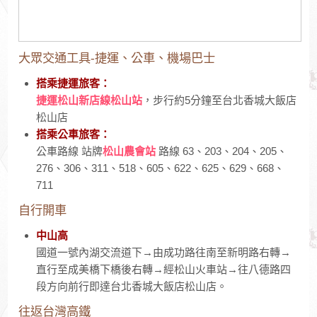
大眾交通工具-捷運、公車、機場巴士
搭乘捷運旅客：
捷運松山新店線松山站
，步行約5分鐘至台北香城大飯店
松山店
搭乘公車旅客：
公車路線 站牌
松山農會站
路線 63、203、204、205、
276、306、311、518、605、622、625、629、668、
711
自行開車
中山高
國道一號內湖交流道下→由成功路往南至新明路右轉→
直行至成美橋下橋後右轉→經松山火車站→往八德路四
段方向前行即達台北香城大飯店松山店。
往返台灣高鐵