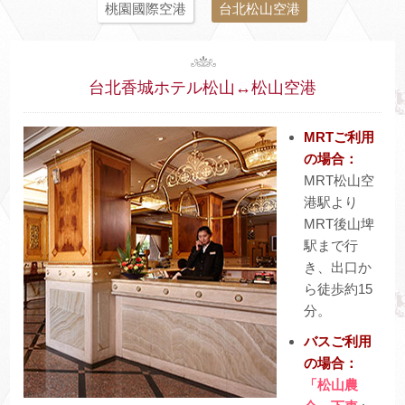
桃園國際空港
台北松山空港
台北香城ホテル松山↔松山空港
MRTご利用
の場合：
MRT松山空
港駅より
MRT後山埤
駅まで行
き、出口か
ら徒歩約15
分。
バスご利用
の場合：
「松山農