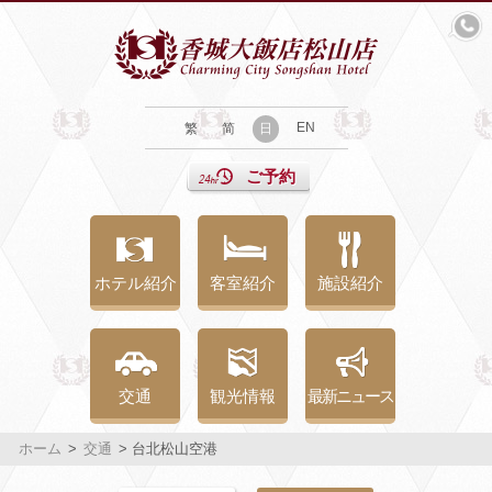
EN
繁
简
日
ご予約
ホテル紹介
客室紹介
施設紹介
交通
観光情報
最新ニュース
ホーム
>
交通
> 台北松山空港