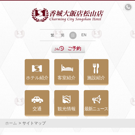
EN
繁
简
日
ご予約
ホテル紹介
客室紹介
施設紹介
交通
観光情報
最新ニュース
ホーム
> サイトマップ