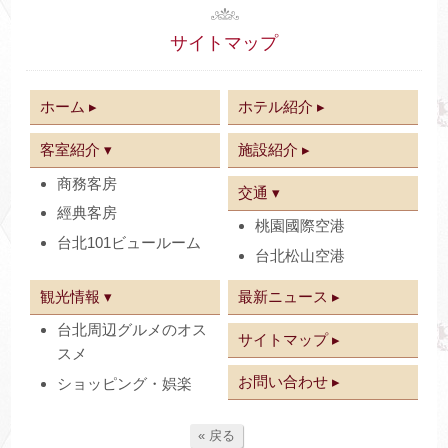
サイトマップ
ホーム ▸
ホテル紹介 ▸
客室紹介 ▾
施設紹介 ▸
商務客房
交通 ▾
經典客房
桃園國際空港
台北101ビュールーム
台北松山空港
観光情報 ▾
最新ニュース ▸
台北周辺グルメのオス
サイトマップ ▸
スメ
お問い合わせ ▸
ショッピング・娯楽
« 戻る